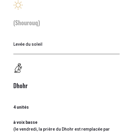
(Shourouq)
Levée du soleil
Dhohr
4 unités
à voix basse
(le vendredi, la prière du Dhohr est remplacée par