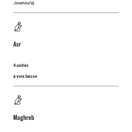
Joumou'a)
Asr
4 unités
à voix basse
Maghreb