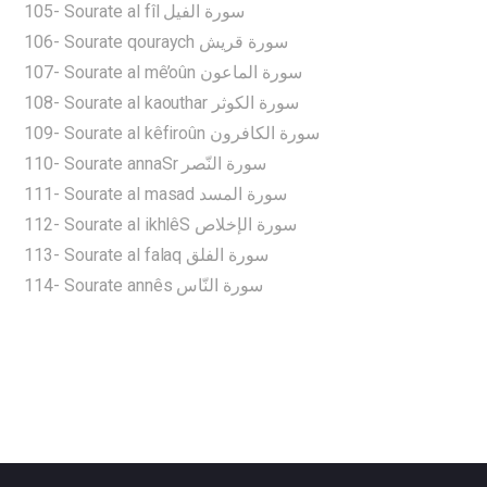
105- Sourate al fîl سورة الفيل
106- Sourate qouraych سورة قريش
107- Sourate al mê’oûn سورة الماعون
108- Sourate al kaouthar سورة الكوثر
109- Sourate al kêfiroûn سورة الكافرون
110- Sourate annaSr سورة النّصر
111- Sourate al masad سورة المسد
112- Sourate al ikhlêS سورة الإخلاص
113- Sourate al falaq سورة الفلق
114- Sourate annês سورة النّاس